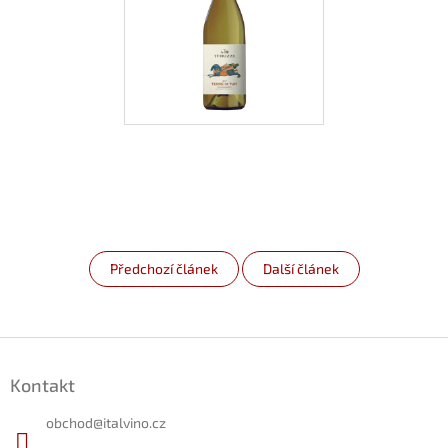
Předchozí článek
Další článek
Z
á
Kontakt
p
a
obchod
@
italvino.cz
t