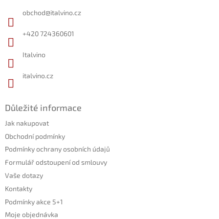
a
obchod
@
italvino.cz
t
í
+420 724360601
Italvino
italvino.cz
Důležité informace
Jak nakupovat
Obchodní podmínky
Podmínky ochrany osobních údajů
Formulář odstoupení od smlouvy
Vaše dotazy
Kontakty
Podmínky akce 5+1
Moje objednávka