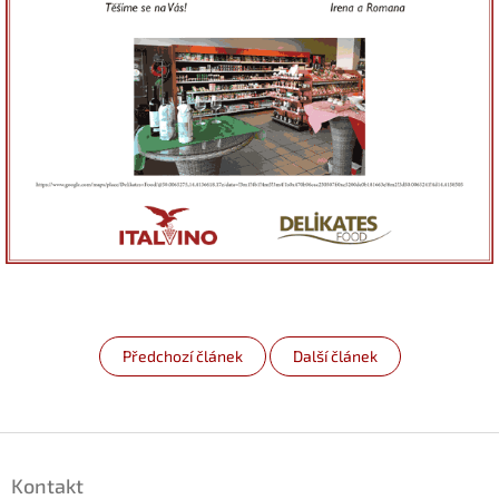
Předchozí článek
Další článek
Z
á
Kontakt
p