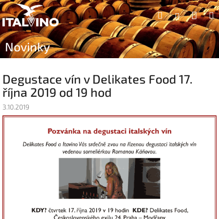
Přejít
Náku
Hledat
na
Přihlášen
obsah
koší
Novinky
Degustace vín v Delikates Food 17.
října 2019 od 19 hod
3.10.2019