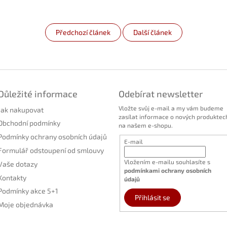
Předchozí článek
Další článek
Důležité informace
Odebírat newsletter
Vložte svůj e-mail a my vám budeme
Jak nakupovat
zasílat informace o nových produktec
Obchodní podmínky
na našem e-shopu.
Podmínky ochrany osobních údajů
E-mail
Formulář odstoupení od smlouvy
Vložením e-mailu souhlasíte s
Vaše dotazy
podmínkami ochrany osobních
Kontakty
údajů
Podmínky akce 5+1
Přihlásit se
Moje objednávka