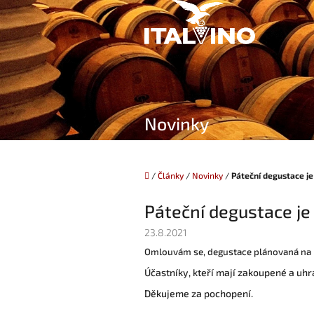
Přejít
na
obsah
Novinky
Domů
/
Články
/
Novinky
/
Páteční degustace je
Páteční degustace je
23.8.2021
Omlouvám se, degustace plánovaná na p
Účastníky, kteří mají zakoupené a uh
Děkujeme za pochopení.