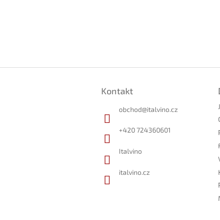
Z
á
Kontakt
p
a
obchod
@
italvino.cz
t
í
+420 724360601
Italvino
italvino.cz