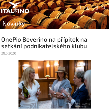
Přejít
Náku
Hledat
na
Přihlášen
obsah
koší
Novinky
OnePio Beverino na přípitek na
setkání podnikatelského klubu
29.5.2020