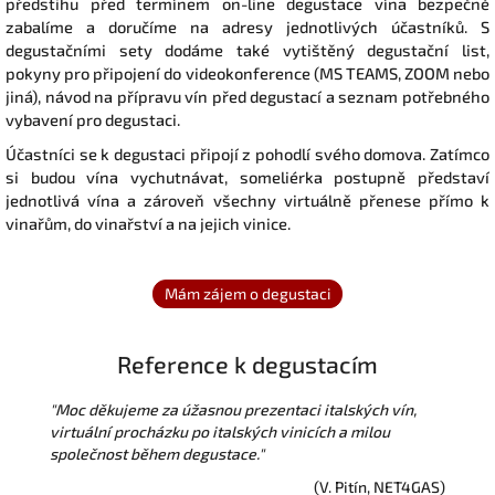
předstihu před termínem on-line degustace vína bezpečně
zabalíme a doručíme na adresy jednotlivých účastníků.
S
degustačními sety dodáme také vytištěný degustační list,
pokyny pro připojení do videokonference (MS TEAMS, ZOOM nebo
jiná), návod na přípravu vín před degustací a seznam potřebného
vybavení pro degustaci.
Účastníci se k degustaci připojí z pohodlí svého domova. Zatímco
si budou vína vychutnávat, someliérka postupně představí
jednotlivá vína a zároveň všechny virtuálně přenese přímo k
vinařům, do vinařství a na jejich vinice.
Reference k degustacím
"Moc děkujeme za úžasnou prezentaci italských vín,
virtuální procházku po italských vinicích a milou
společnost během degustace.
"
(V. Pitín, NET4GAS)