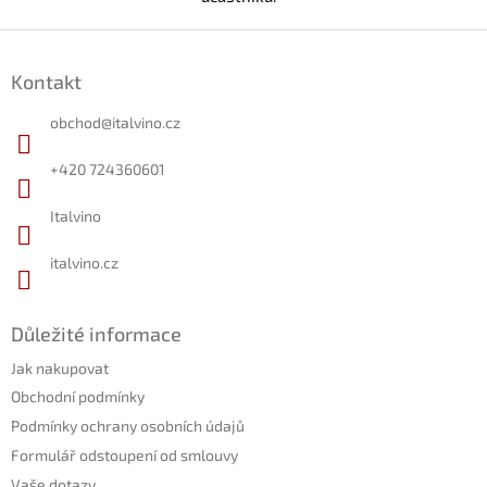
Z
á
Kontakt
p
a
obchod
@
italvino.cz
t
í
+420 724360601
Italvino
italvino.cz
Důležité informace
Jak nakupovat
Obchodní podmínky
Podmínky ochrany osobních údajů
Formulář odstoupení od smlouvy
Vaše dotazy