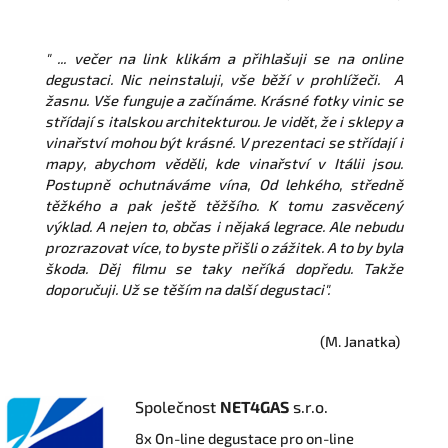
"
... večer na link klikám a přihlašuji se na online
degustaci. Nic neinstaluji, vše běží v prohlížeči. A
žasnu. Vše funguje a začínáme. Krásné fotky vinic se
střídají s italskou architekturou. Je vidět, že i sklepy a
vinařství mohou být krásné. V prezentaci se střídají i
mapy, abychom věděli, kde vinařství v Itálii jsou.
Postupně ochutnáváme vína, Od lehkého, středně
těžkého a pak ještě těžšího. K tomu zasvěcený
výklad. A nejen to, občas i nějaká legrace. Ale nebudu
prozrazovat více, to byste přišli o zážitek. A to by byla
škoda. Děj filmu se taky neříká dopředu. Takže
doporučuji. Už se těším na další degustaci".
(M. Janatka)
Společnost
NET4GAS
s.r.o.
8x On-line degustace pro on-line