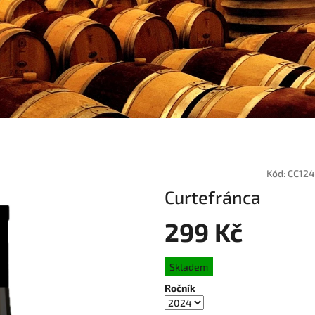
Kód:
CC124
Curtefránca
299 Kč
Měrná
Skladem
cena:
Ročník