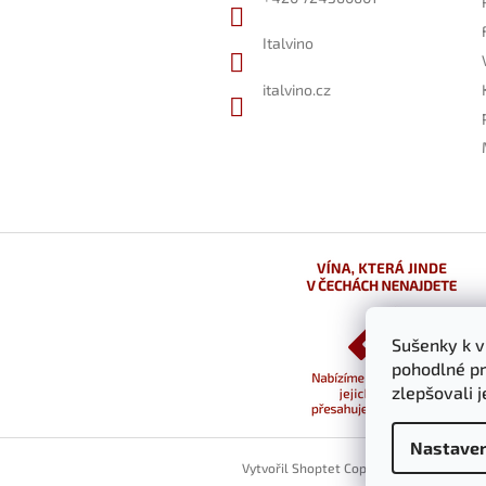
Italvino
italvino.cz
Sušenky k 
pohodlné pr
zlepšovali 
Nastaven
Vytvořil Shoptet
Copyright 2026
italvino