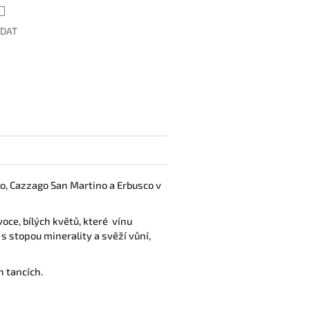
ÍDAT
lo, Cazzago San Martino a Erbusco v
oce, bílých květů, které vínu
s stopou minerality a svěží vůní,
 tancích.