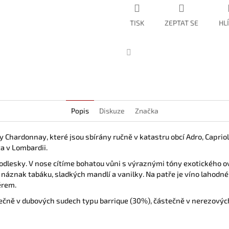
TISK
ZEPTAT SE
HL
Facebook
Popis
Diskuze
Značka
y Chardonnay, které jsou sbírány ručně v katastru obcí Adro, Caprio
ta v Lombardii.
 odlesky. V nose cítíme bohatou vůni s výraznými tóny exotického ov
 náznak tabáku, sladkých mandlí a vanilky. Na patře je víno lahodné 
ěrem.
ečně v dubových sudech typu barrique (30%), částečně v nerezových