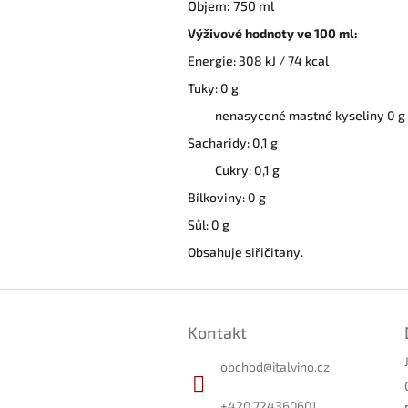
Objem: 750 ml
Výživové hodnoty ve 100 ml:
Energie: 308 kJ / 74 kcal
Tuky: 0 g
nenasycené mastné kyseliny 0 g
Sacharidy: 0,1 g
Cukry: 0,1 g
Bílkoviny: 0 g
Sůl: 0 g
Obsahuje siřičitany.
Z
á
Kontakt
p
a
obchod
@
italvino.cz
t
í
+420 724360601