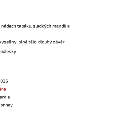
, nádech tabáku, sladkých mandlí a
kyseliny, plné tělo, dlouhý závěr
 odlesky
2026
vína
ardie
donnay
é