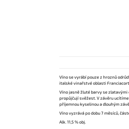
Víno se vyrábí pouze z hroznů odrůd
italské vinařstvé oblasti Franciacor
Víno jasně žluté barvy se zlatavými
propůjčují svěžest. V závěru ucítíme
příjemnou kyselinou a dlouhým záv
Víno vyzrává po dobu 7 měsíců, část
Alk. 11,5 % obj.