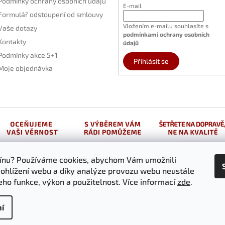
Podmínky ochrany osobních údajů
E-mail
Formulář odstoupení od smlouvy
Vložením e-mailu souhlasíte s
Vaše dotazy
podmínkami ochrany osobních
Kontakty
údajů
Podmínky akce 5+1
Přihlásit se
Moje objednávka
vínu? Používáme cookies, abychom Vám umožnili
ohlížení webu a díky analýze provozu webu neustále
jeho funkce, výkon a použitelnost. Více informací
zde
.
í
.cz
. Všechna práva vyhrazena.
Upravit nastavení cookies