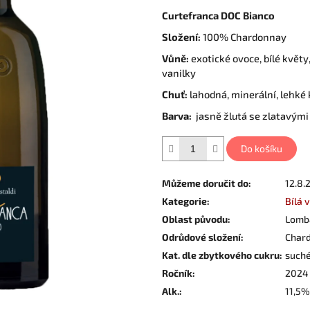
Curtefranca DOC Bianco
Složení:
100% Chardonnay
Vůně:
exotické ovoce, bílé květy
vanilky
Chuť:
lahodná, minerální, lehké 
Barva:
jasně žlutá se zlatavými
Do košíku
Můžeme doručit do:
12.8.
Kategorie
:
Bílá 
Oblast původu
:
Lomb
Odrůdové složení
:
Char
Kat. dle zbytkového cukru
:
such
Ročník
:
2024
Alk.
:
11,5%