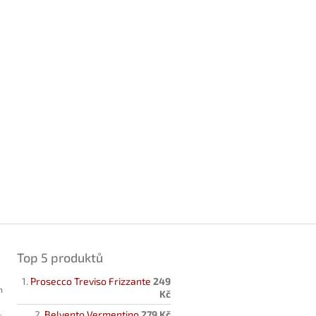
Top 5 produktů
Prosecco Treviso Frizzante
249
h
Kč
Belvento Vermentino
279 Kč