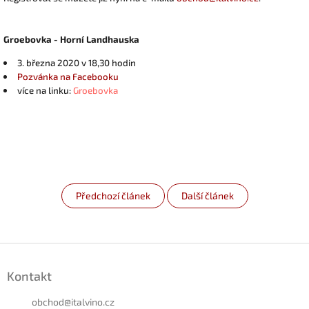
Groebovka - Horní Landhauska
3. března 2020 v 18,30 hodin
Pozvánka na Facebook
u
více na linku:
Groebovka
Předchozí článek
Další článek
Z
á
Kontakt
p
a
obchod
@
italvino.cz