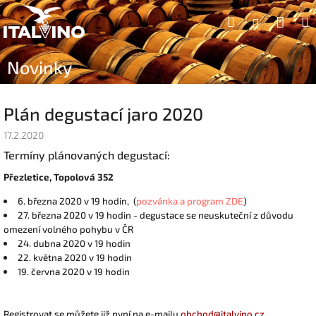
Přejít
Náku
Hledat
na
Přihlášen
obsah
koší
Novinky
Plán degustací jaro 2020
17.2.2020
Termíny plánovaných degustací:
Přezletice, Topolová 352
6. března 2020 v 19 hodin, (
pozvánka a program ZDE
)
27. března 2020 v 19 hodin - degustace se neuskuteční z důvodu
omezení volného pohybu v ČR
24. dubna 2020 v 19 hodin
22. května 2020 v 19 hodin
19. června 2020 v 19 hodin
Registrovat se můžete již nyní na e-mailu
obchod@italvino.cz
.