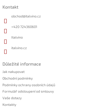
á
Kontakt
p
a
obchod
@
italvino.cz
t
í
+420 724360601
Italvino
italvino.cz
Důležité informace
Jak nakupovat
Obchodní podmínky
Podmínky ochrany osobních údajů
Formulář odstoupení od smlouvy
Vaše dotazy
Kontakty