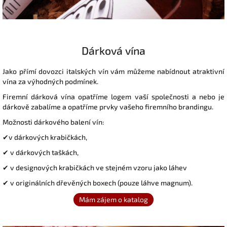
Dárková vína
Jako přímí dovozci italských vín vám můžeme nabídnout atraktivní
vína za výhodných podmínek.
Firemní dárková vína opatříme logem vaší společnosti a nebo je
dárkově zabalíme a opatříme prvky vašeho firemního brandingu.
Možnosti dárkového balení vín:
✔v dárkových krabičkách,
✔ v dárkových taškách,
✔ v designových krabičkách ve stejném vzoru jako láhev
✔ v originálních dřevěných boxech (pouze láhve magnum).